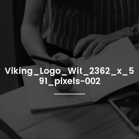
Ga
naar
de
inhoud
Viking_Logo_Wit_2362_x_5
91_pixels-002